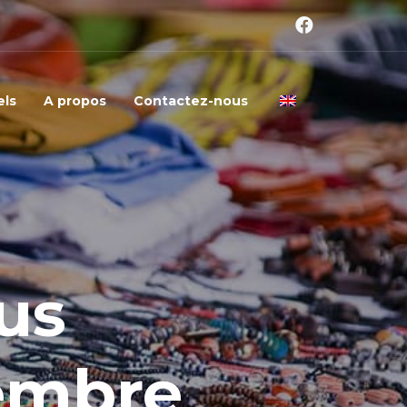
els
A propos
Contactez-nous
us
tembre