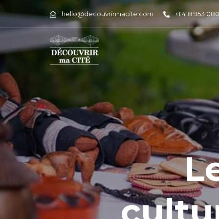
hello@decouvrirmacite.com
+1 418 953 08
L
cultu