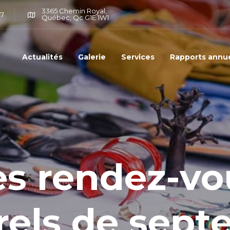
3365 Chemin Royal,
07
Québec, Qc G1E 1W1
Actualités
Galerie
Services
Rapports annu
es rendez-vo
rels de sep