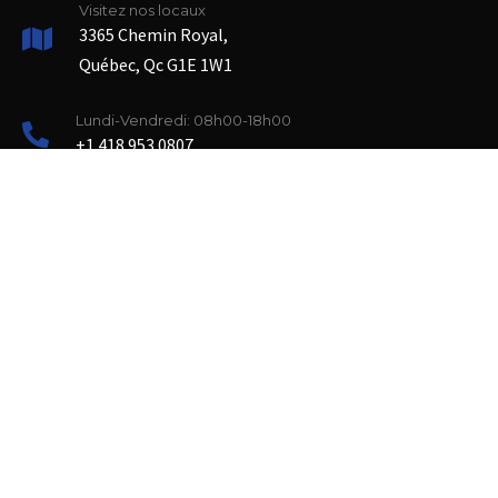
Visitez nos locaux
3365 Chemin Royal,
Québec, Qc G1E 1W1
Lundi-Vendredi: 08h00-18h00
+1 418 953 0807
Liens importants
Services
Actualités
A propos
Contactez-nous